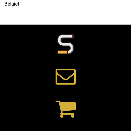
België
!