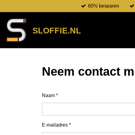
60% besparen
Ga
direct
naar
de
SLOFFIE.NL
hoofdinhoud
Neem contact m
Naam *
E-mailadres *