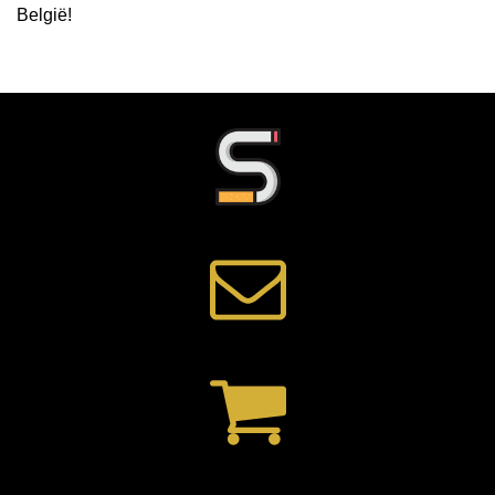
België
!