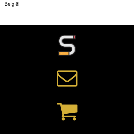
België
!